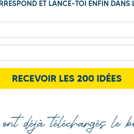
ORRESPOND ET LANCE-TOI ENFIN DANS 
RECEVOIR LES 200 IDÉES
ont déjà téléchargés le 